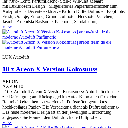
Ihr Auto› Echte Parfümflasche› Starke Wirkung gepaart
mit Luxuriösem Design › Mitgeliefertes Papierlufterfrischer zum
Aufsprühen › Dezente exklusive Parfüm Düfte Duftnoten Kopfnote:
Fresh, Orange, Zitrone, Grüne Duftnoten Herznote: Veilchen,
Jasmin, Artemisia Basisnote: Patchouli, Sandalbaum,...
View
LUX Autoduft
10 x Areon X Version Kokosnuss
AREON
AXV04-10
› 10 x Autoduft Areon X Version Kokosnuss› Auto Lufterfrischer
zur Befestigung am Rückspiegel im Auto› Kann auch für kleine
Räumlichkeiten benutzt werden› In Duftstoffen getränktes
hochkapilares Papier› Die Verpackung dient als Duftregulierung›
Das neue moderne Design ist an der jeweiligen Duftrichtung
angepasst› Sie können den Duft durch die Duftprobe...
View