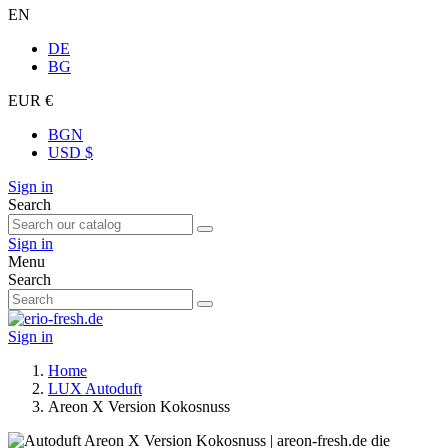
EN
DE
BG
EUR €
BGN
USD $
Sign in
Search
Sign in
Menu
Search
Sign in
Home
LUX Autoduft
Areon X Version Kokosnuss