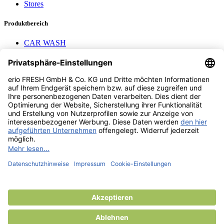
Stores
Produktbereich
CAR WASH
Mavel reels
AEROTEC Compressors
Nayax Cashless
Contact us
erio FRESH GmbH & Co. KG
Stader Landstr. 7
28719 Bremen
+49 (0) 421 169 817 80
info @ erio-fresh.de
© 2013 -
2026
erio FRESH GmbH & Co. KG