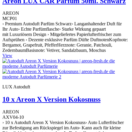
Areon LUX CAR Parfüm 50ml. Schwarz
AREON
MCP01
› Premium Autoduft Parfüm Schwarz› Langanhaltender Duft für
Ihr Auto› Echte Parfümflasche› Starke Wirkung gepaart
mit Luxuriösem Design › Mitgeliefertes Papierlufterfrischer zum
Aufsprühen › Dezente exklusive Parfüm Düfte DuftnotenKopfnote:
Bergamot, Grapefruit, PfefferHerznote: Geranie, Patchouli,
ZedernbaumBasisnote: Vetiver, Sandalzbaum, Moschus
View
LUX Autoduft
10 x Areon X Version Kokosnuss
AREON
AXV04-10
› 10 x Autoduft Areon X Version Kokosnuss› Auto Lufterfrischer
zur Befestigung am Rückspiegel im Auto› Kann auch für kleine