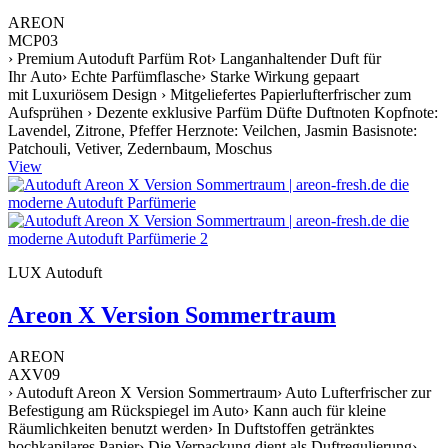
AREON
MCP03
› Premium Autoduft Parfüm Rot› Langanhaltender Duft für
Ihr Auto› Echte Parfümflasche› Starke Wirkung gepaart
mit Luxuriösem Design › Mitgeliefertes Papierlufterfrischer zum
Aufsprühen › Dezente exklusive Parfüm Düfte Duftnoten Kopfnote:
Lavendel, Zitrone, Pfeffer Herznote: Veilchen, Jasmin Basisnote:
Patchouli, Vetiver, Zedernbaum, Moschus
View
LUX Autoduft
Areon X Version Sommertraum
AREON
AXV09
› Autoduft Areon X Version Sommertraum› Auto Lufterfrischer zur
Befestigung am Rückspiegel im Auto› Kann auch für kleine
Räumlichkeiten benutzt werden› In Duftstoffen getränktes
hochkapilares Papier› Die Verpackung dient als Duftregulierung›