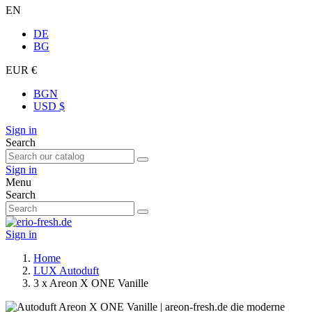
EN
DE
BG
EUR €
BGN
USD $
Sign in
Search
Sign in
Menu
Search
Sign in
Home
LUX Autoduft
3 x Areon X ONE Vanille