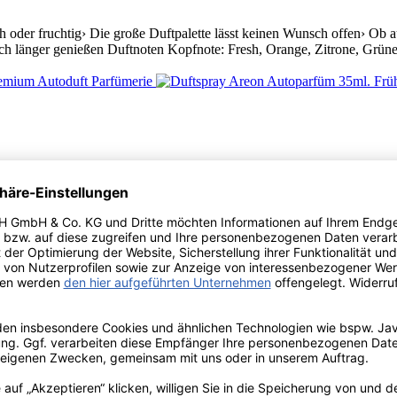
 oder fruchtig› Die große Duftpalette lässt keinen Wunsch offen› Ob auf
ch länger genießen Duftnoten Kopfnote: Fresh, Orange, Zitrone, Grüne
 oder fruchtig› Die große Duftpalette lässt keinen Wunsch offen› Ob auf
ch länger genießen Duftnoten Kopfnote: Prickelnd, Leuchtend, Aldehyd