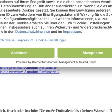
 oder fruchtig› Die große Duftpalette lässt keinen Wunsch offen› Ob auf 
och länger genießen Duftnoten Kopfnote: Orange, Ananas Herznote: Ko
risch oder fruchtig› Die große Duftpalette lässt keinen Wunsch offen› O
en noch länger genießen Duftnoten Kopfnote: Apfel, Karamel Herznote:
, frisch oder fruchtig› Die große Duftpalette lässt keinen Wunsch offen