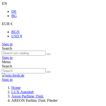
EN
DE
BG
EUR €
BGN
USD $
Sign in
Search
Sign in
Menu
Search
Sign in
Home
LUX Autoduft
Areon Parfüme 35ml.
AREON Parfüm 35ml. Flieder