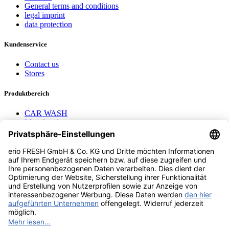
General terms and conditions
legal imprint
data protection
Kundenservice
Contact us
Stores
Produktbereich
CAR WASH
Mavel reels
AEROTEC Compressors
Nayax Cashless
Contact us
erio FRESH GmbH & Co. KG
Stader Landstr. 7
28719 Bremen
+49 (0) 421 169 817 80