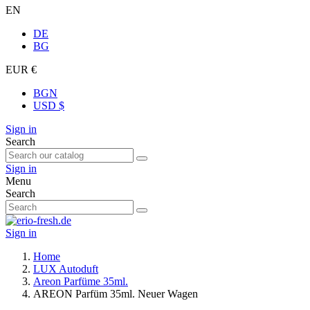
EN
DE
BG
EUR €
BGN
USD $
Sign in
Search
Sign in
Menu
Search
Sign in
Home
LUX Autoduft
Areon Parfüme 35ml.
AREON Parfüm 35ml. Neuer Wagen