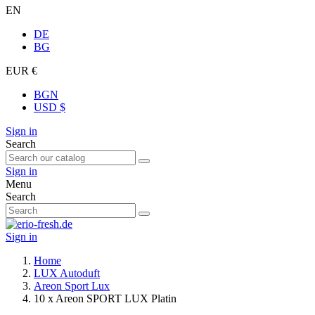
EN
DE
BG
EUR €
BGN
USD $
Sign in
Search
Sign in
Menu
Search
Sign in
Home
LUX Autoduft
Areon Sport Lux
10 x Areon SPORT LUX Platin