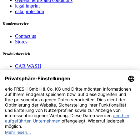
General terms and conditions
legal imprint
data protection
Kundenservice
Contact us
Stores
Produktbereich
CAR WASH
Mavel reels
AEROTEC Compressors
Nayax Cashless
Contact us
erio FRESH GmbH & Co. KG
Stader Landstr. 7
28719 Bremen
+49 (0) 421 169 817 80