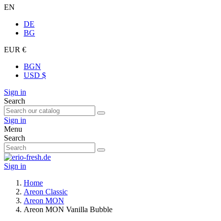
EN
DE
BG
EUR €
BGN
USD $
Sign in
Search
Sign in
Menu
Search
Sign in
Home
Areon Classic
Areon MON
Areon MON Vanilla Bubble