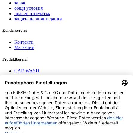
за нас
общи условия
правен отпечатък
защита на лични данни
Kundenservice
Контакти
Магазини
Produktbereich
CAR WASH
Mavel reels
AEROTEC Compressors
Nayax Cashless
Contact us
erio FRESH GmbH & Co. KG
Stader Landstr. 7
28719 Bremen