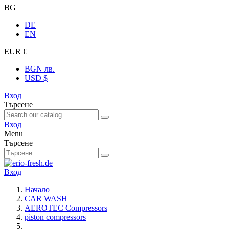
BG
DE
EN
EUR €
BGN лв.
USD $
Вход
Търсене
Вход
Menu
Търсене
Вход
Начало
CAR WASH
AEROTEC Compressors
piston compressors