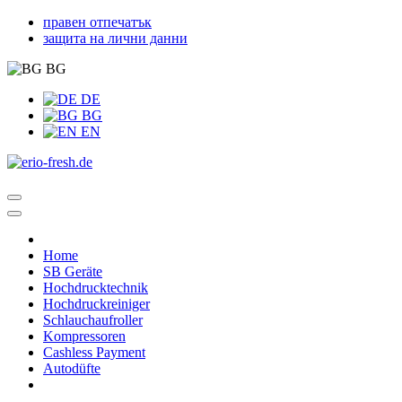
правен отпечатък
защита на лични данни
BG
DE
BG
EN
Home
SB Geräte
Hochdrucktechnik
Hochdruckreiniger
Schlauchaufroller
Kompressoren
Cashless Payment
Autodüfte