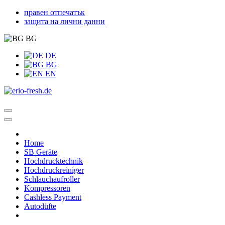
правен отпечатък
защита на лични данни
BG
DE
BG
EN
Home
SB Geräte
Hochdrucktechnik
Hochdruckreiniger
Schlauchaufroller
Kompressoren
Cashless Payment
Autodüfte