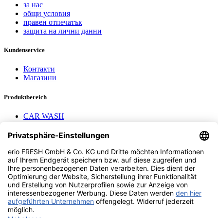
за нас
общи условия
правен отпечатък
защита на лични данни
Kundenservice
Контакти
Магазини
Produktbereich
CAR WASH
Mavel reels
AEROTEC Compressors
Nayax Cashless
Contact us
erio FRESH GmbH & Co. KG
Stader Landstr. 7
28719 Bremen