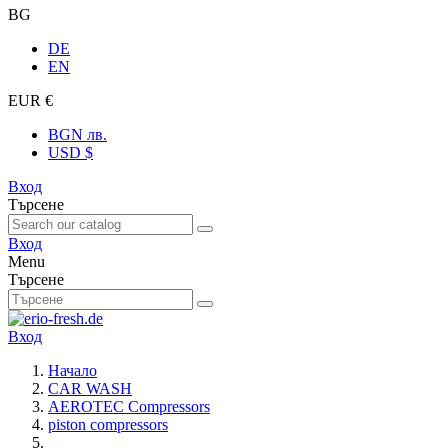
BG
DE
EN
EUR €
BGN лв.
USD $
Вход
Търсене
Вход
Menu
Търсене
Вход
Начало
CAR WASH
AEROTEC Compressors
piston compressors