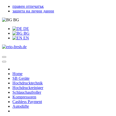
правен отпечатък
защита на лични данни
BG
DE
BG
EN
Home
SB Geräte
Hochdrucktechnik
Hochdruckreiniger
Schlauchaufroller
Kompressoren
Cashless Payment
Autodüfte