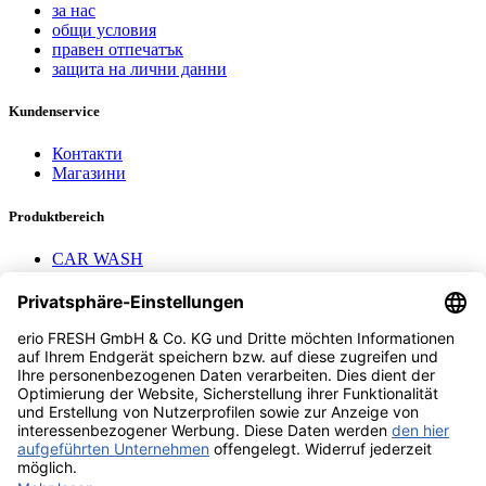
за нас
общи условия
правен отпечатък
защита на лични данни
Kundenservice
Контакти
Магазини
Produktbereich
CAR WASH
Mavel reels
AEROTEC Compressors
Nayax Cashless
Contact us
erio FRESH GmbH & Co. KG
Stader Landstr. 7
28719 Bremen