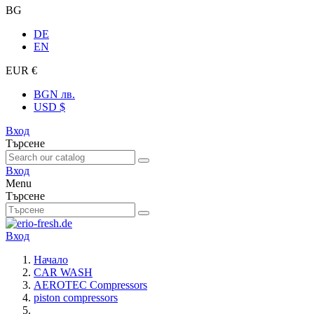
BG
DE
EN
EUR €
BGN лв.
USD $
Вход
Търсене
Вход
Menu
Търсене
Вход
Начало
CAR WASH
AEROTEC Compressors
piston compressors