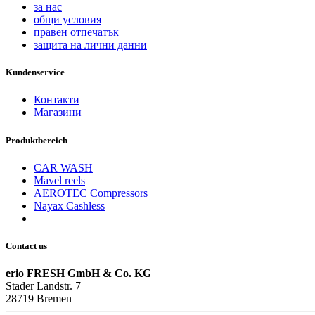
за нас
общи условия
правен отпечатък
защита на лични данни
Kundenservice
Контакти
Магазини
Produktbereich
CAR WASH
Mavel reels
AEROTEC Compressors
Nayax Cashless
Contact us
erio FRESH GmbH & Co. KG
Stader Landstr. 7
28719 Bremen