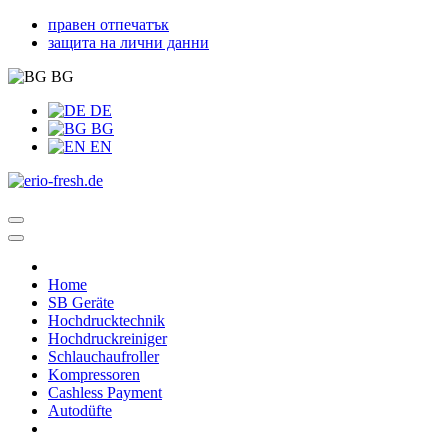
правен отпечатък
защита на лични данни
BG
DE
BG
EN
Home
SB Geräte
Hochdrucktechnik
Hochdruckreiniger
Schlauchaufroller
Kompressoren
Cashless Payment
Autodüfte