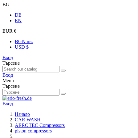
BG
DE
EN
EUR €
BGN лв.
USD $
Вход
Търсене
Вход
Menu
Търсене
Вход
Начало
CAR WASH
AEROTEC Compressors
piston compressors