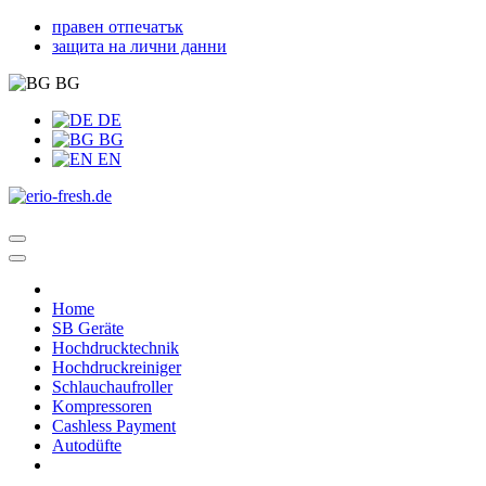
правен отпечатък
защита на лични данни
BG
DE
BG
EN
Home
SB Geräte
Hochdrucktechnik
Hochdruckreiniger
Schlauchaufroller
Kompressoren
Cashless Payment
Autodüfte