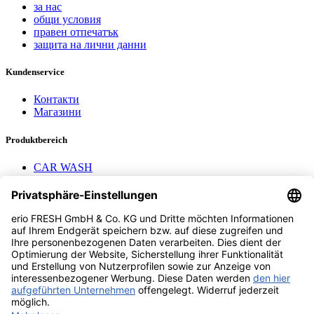
за нас
общи условия
правен отпечатък
защита на лични данни
Kundenservice
Контакти
Магазини
Produktbereich
CAR WASH
Mavel reels
AEROTEC Compressors
Nayax Cashless
Contact us
erio FRESH GmbH & Co. KG
Stader Landstr. 7
28719 Bremen