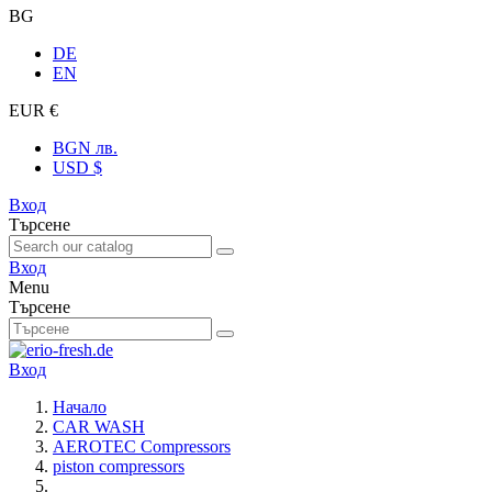
BG
DE
EN
EUR €
BGN лв.
USD $
Вход
Търсене
Вход
Menu
Търсене
Вход
Начало
CAR WASH
AEROTEC Compressors
piston compressors