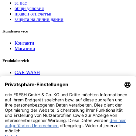
за нас
общи условия
правен отпечатък
защита на лични данни
Kundenservice
Контакти
Магазини
Produktbereich
CAR WASH
Mavel reels
AEROTEC Compressors
Nayax Cashless
Contact us
erio FRESH GmbH & Co. KG
Stader Landstr. 7
28719 Bremen