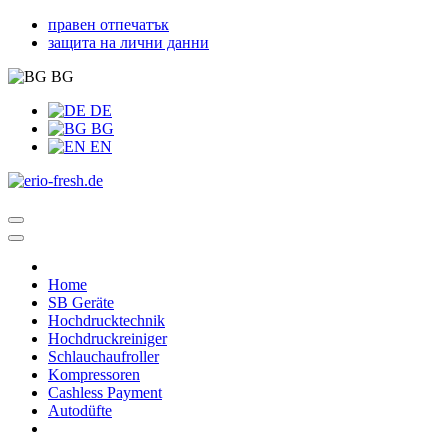
правен отпечатък
защита на лични данни
BG
DE
BG
EN
Home
SB Geräte
Hochdrucktechnik
Hochdruckreiniger
Schlauchaufroller
Kompressoren
Cashless Payment
Autodüfte