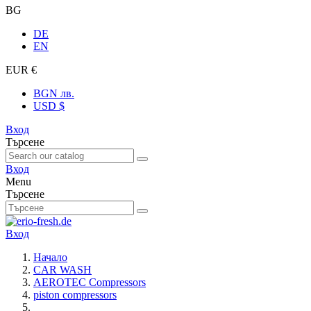
BG
DE
EN
EUR €
BGN лв.
USD $
Вход
Търсене
Вход
Menu
Търсене
Вход
Начало
CAR WASH
AEROTEC Compressors
piston compressors