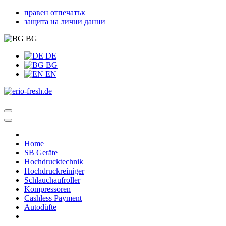
правен отпечатък
защита на лични данни
BG
DE
BG
EN
Home
SB Geräte
Hochdrucktechnik
Hochdruckreiniger
Schlauchaufroller
Kompressoren
Cashless Payment
Autodüfte