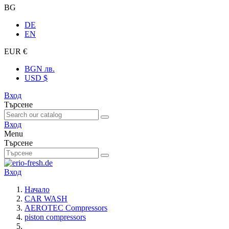
BG
DE
EN
EUR €
BGN лв.
USD $
Вход
Търсене
Вход
Menu
Търсене
Вход
Начало
CAR WASH
AEROTEC Compressors
piston compressors