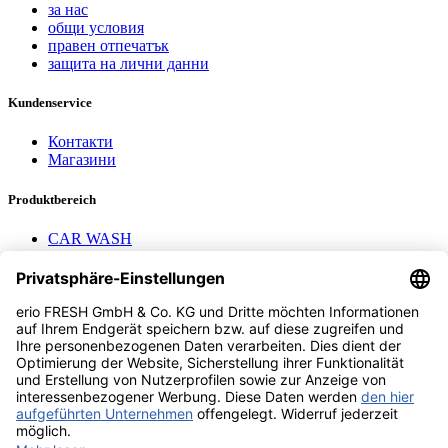
за нас
общи условия
правен отпечатък
защита на лични данни
Kundenservice
Контакти
Магазини
Produktbereich
CAR WASH
Mavel reels
AEROTEC Compressors
Nayax Cashless
Contact us
erio FRESH GmbH & Co. KG
Stader Landstr. 7
28719 Bremen