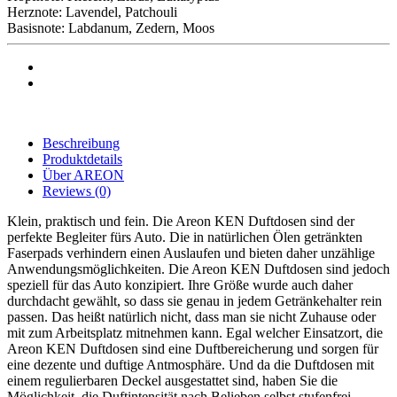
Herznote: Lavendel, Patchouli
Basisnote: Labdanum, Zedern, Moos
Beschreibung
Produktdetails
Über AREON
Reviews
(0)
Klein, praktisch und fein. Die Areon KEN Duftdosen sind der
perfekte Begleiter fürs Auto. Die in natürlichen Ölen getränkten
Faserpads verhindern einen Auslaufen und bieten daher unzählige
Anwendungsmöglichkeiten. Die Areon KEN Duftdosen sind jedoch
speziell für das Auto konzipiert. Ihre Größe wurde auch daher
durchdacht gewählt, so dass sie genau in jedem Getränkehalter rein
passen. Das heißt natürlich nicht, dass man sie nicht Zuhause oder
mit zum Arbeitsplatz mitnehmen kann. Egal welcher Einsatzort, die
Areon KEN Duftdosen sind eine Duftbereicherung und sorgen für
eine dezente und duftige Antmosphäre. Und da die Duftdosen mit
einem regulierbaren Deckel ausgestattet sind, haben Sie die
Möglichkeit, die Duftintensität nach Belieben selbst stufenfrei