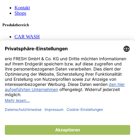
Kontakt
Shops
Produktbereich
CAR WASH
Mavel Aufroller
AEROTEC
Nayax Cashless
Pay with Me
Contact us
erio FRESH GmbH & Co. KG
Stader Landstr. 7
28719 Bremen
+49 (0) 421 169 817 80
info @ erio-fresh.de