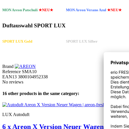
MON Areon Patschuli
★NEU★
MON Areon Verano Azul
★NEU★
Duftauswahl SPORT LUX
SPORT LUX Gold
SPORT LUX Silber
Brand
Reference
SMA10
EAN13
3800104952338
No reviews
16 other products in the same category:
LUX Autoduft
6 x Areon X Version Neuer Wagen