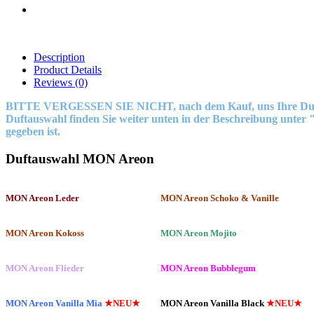
Description
Product Details
Reviews
(0)
BITTE VERGESSEN SIE NICHT, nach dem Kauf, uns Ihre Duftwahl 
Duftauswahl finden Sie weiter unten in der Beschreibung unter
gegeben ist.
Duftauswahl MON Areon
MON Areon Leder
MON Areon Schoko & Vanille
MON Areon Kokoss
MON Areon Mojito
MON Areon Flieder
MON Areon Bubblegum
MON Areon Vanilla Mia
★NEU★
MON Areon Vanilla Black
★NEU★