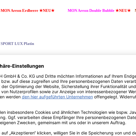
MON Areon Erdbeere
★NEU★
MON Areon Double Bubble
★NEU★
SPORT LUX Platin
Anwendung