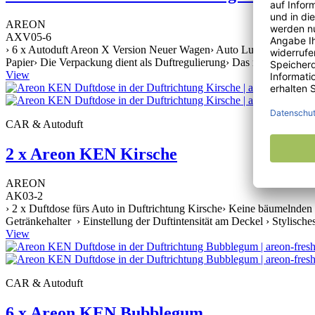
AREON
AXV05-6
› 6 x Autoduft Areon X Version Neuer Wagen› Auto Lufterfrischer zu
Papier› Die Verpackung dient als Duftregulierung› Das neue moderne 
View
CAR & Autoduft
2 x Areon KEN Kirsche
AREON
AK03-2
› 2 x Duftdose fürs Auto in Duftrichtung Kirsche› Keine bäumelnden 
Getränkehalter › Einstellung der Duftintensität am Deckel › Stylische
View
CAR & Autoduft
6 x Areon KEN Bubblegum