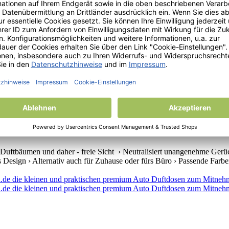
r Befestigung am Rückspiegel im Auto› Kann auch für kleine Räumlichk
Design ist an der jeweiligen Duftrichtung angepasst› Sie können den D
Duftbäumen und daher - freie Sicht › Neutralisiert unangenehme Gerüc
s Design › Alternativ auch für Zuhause oder fürs Büro › Passende Farben 