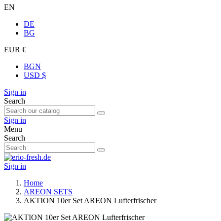
EN
DE
BG
EUR €
BGN
USD $
Sign in
Search
Sign in
Menu
Search
Sign in
Home
AREON SETS
AKTION 10er Set AREON Lufterfrischer