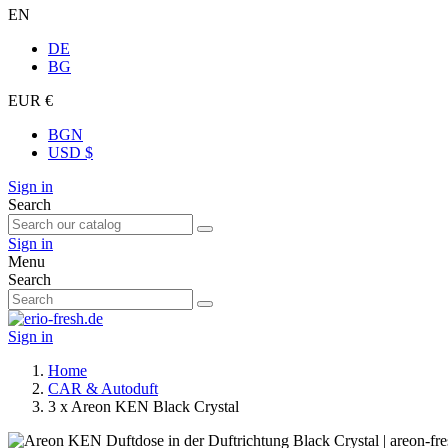
EN
DE
BG
EUR €
BGN
USD $
Sign in
Search
Sign in
Menu
Search
Sign in
Home
CAR & Autoduft
3 x Areon KEN Black Crystal