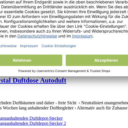
 Vanille, › Perfekt auch für kleine Räumlichkeiten, › Parfümflüssigkei
Duftes im Innenraum, › langanhaltende kleine Duftbomben in einem Riese
tal Duftdose Autoduft
elnden Duftbäumen und daher - freie Sicht › Neutralisiert unangenehm
 Wochen lang anhaltender Duftbegleiter › Alternativ auch für Zuhause 