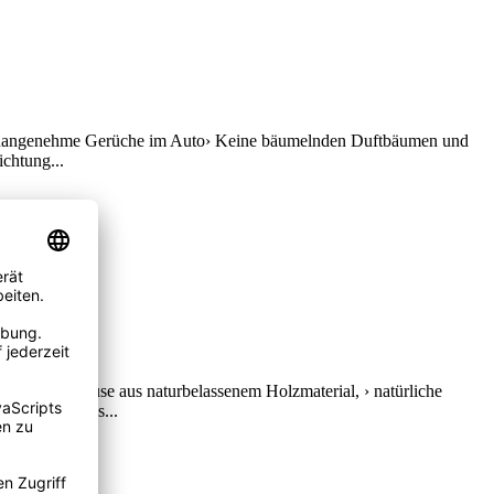
ert unangenehme Gerüche im Auto› Keine bäumelnden Duftbäumen und
ichtung...
hchen, › Gehäuse aus naturbelassenem Holzmaterial, › natürliche
 Einzigartiges...