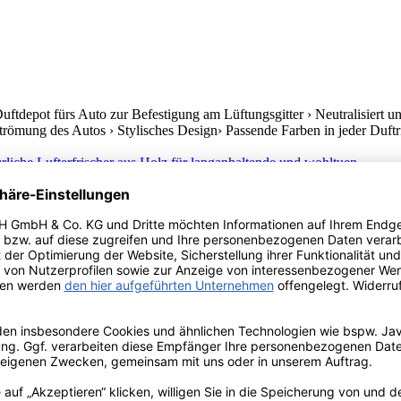
 Duftdepot fürs Auto zur Befestigung am Lüftungsgitter › Neutralisi
sströmung des Autos › Stylisches Design› Passende Farben in jeder Duftr
erfekt auch für kleine Räumlichkeiten, › Parfümflüssigkeit in Glasfläsc
nnenraum, › langanhaltende kleine Duftbomben in einem Riesenauswahl, ›