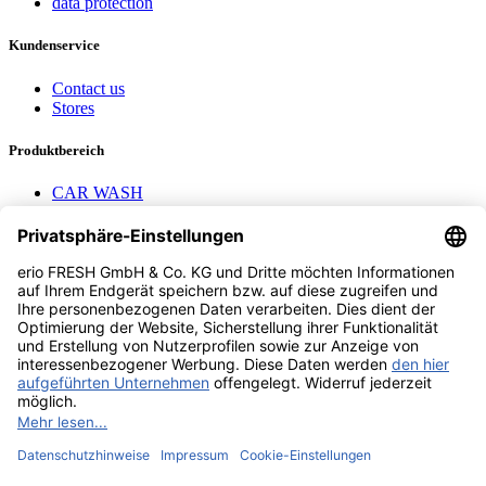
data protection
Kundenservice
Contact us
Stores
Produktbereich
CAR WASH
Mavel reels
AEROTEC Compressors
Nayax Cashless
Contact us
erio FRESH GmbH & Co. KG
Stader Landstr. 7
28719 Bremen
+49 (0) 421 169 817 80
info @ erio-fresh.de