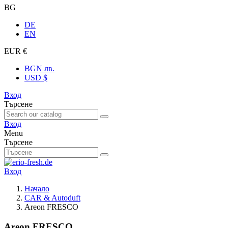
BG
DE
EN
EUR €
BGN лв.
USD $
Вход
Търсене
Вход
Menu
Търсене
Вход
Начало
CAR & Autoduft
Areon FRESCO
Areon FRESCO