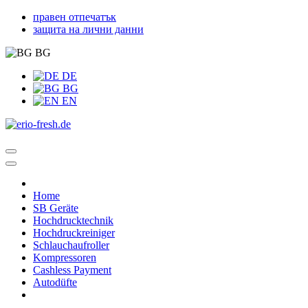
правен отпечатък
защита на лични данни
BG
DE
BG
EN
Home
SB Geräte
Hochdrucktechnik
Hochdruckreiniger
Schlauchaufroller
Kompressoren
Cashless Payment
Autodüfte