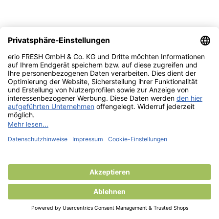
CAR & Autoduft
Areon Fresco Melone
AREON
FRTN06
› Areon Fresco Auto Lufterfrischer in Duftrichtung Melone, ›
Perfekt auch für kleine Räumlichkeiten, › Parfümflüssigkeit in