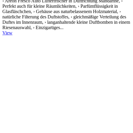
› Areon Fresco Auto Lufterfrischer in Duftrichtung Mandarine, ›
Perfekt auch für kleine Räumlichkeiten, › Parfümflüssigkeit in
Glasfläschchen, › Gehäuse aus naturbelassenem Holzmaterial, ›
natürliche Filterung des Duftstoffes, › gleichmäßige Verteilung des
Duftes im Innenraum, › langanhaltende kleine Duftbomben in einem
Riesenauswahl, › Einzigartiges...
View