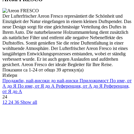
Der Lufterfrischer Areon Fresco represäntiert die Schönheit und
Einzigkeit der Natur eingefangen in einem kleinen Duftspender. Das
neue Design sorgt für eine gleichmässige Verteilung des Duftes in
Ihrem Auto. Die naturbelassene Holzummantelung dient zusätzlich
als natürlicher Filter und entfernt alle negative Nebeneffekte des
Duftstoffes. Somit genießen Sie die reine Duftentfaltung in einer
wohltuende Atmosphäre. Der Lufterfrischer Areon Fresco ist eines
langjährigen Entwicklungsprozesses entstanden, wobei er ständig
verbessert wurde. Er ist auch gegen Auslaufen und aufdrehen
gesichert. Areon Fresco der ideale Begleiter für Ihre Reise.
Показани са 1-24 от общо 39 артикул(а)
Избери
Продажби, най-високи до най-ниски
Приложимост
По име, от
А до Я
По име, от Я до А
Референция, от А до Я
Референция,
от Я до А
24
12
24
36
Show all