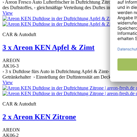
› Areon Fresco Auto Lufterfrischer in Duftrichtung Zitrone, › Perfekt
des Duftstoffes, › gleichmäßige Verteilung des Duftes im Innenraum, 
View
CAR & Autoduft
3 x Areon KEN Apfel & Zimt
AREON
AK16-3
› 3 x Duftdose fürs Auto in Duftrichtung Apfel & Zimt› Keine bäume
Getränkehalter › Einstellung der Duftintensität am Deckel › Stylische
View
CAR & Autoduft
2 x Areon KEN Zitrone
AREON
AK06-2