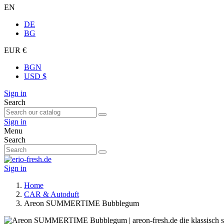
EN
DE
BG
EUR €
BGN
USD $
Sign in
Search
Sign in
Menu
Search
Sign in
Home
CAR & Autoduft
Areon SUMMERTIME Bubblegum