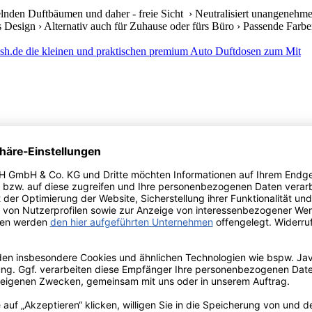
lnden Duftbäumen und daher - freie Sicht › Neutralisiert unangenehme
s Design › Alternativ auch für Zuhause oder fürs Büro › Passende Farben 
lnden Duftbäumen und daher - freie Sicht › Neutralisiert unangenehme
s Design › Alternativ auch für Zuhause oder fürs Büro › Passende Farben 