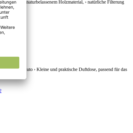
 › Gehäuse aus naturbelassenem Holzmaterial, › natürliche Filterung
tiges...
 Gerüche im Auto › Kleine und praktische Duftdose, passend für das
in jeder...