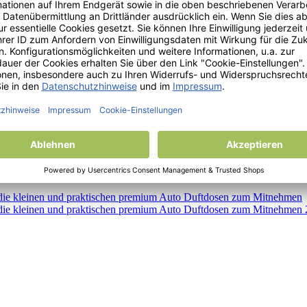
 auch für kleine Räumlichkeiten, › Parfümflüssigkeit in Glasfläschchen,
› langanhaltende kleine Duftbomben in einem Riesenauswahl, › Einzigar
lnden Duftbäumen und daher - freie Sicht › Neutralisiert unangenehme
s Design › Alternativ auch für Zuhause oder fürs Büro › Passende Farben 