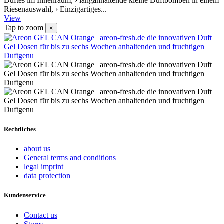
Duftes im Innenraum, › langanhaltende kleine Duftbomben in einem
Riesenauswahl, › Einzigartiges...
View
Tap to zoom
×
Rechtliches
about us
General terms and conditions
legal imprint
data protection
Kundenservice
Contact us