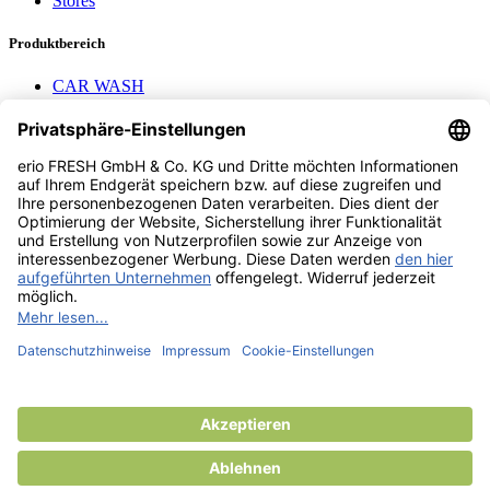
Stores
Produktbereich
CAR WASH
Mavel reels
AEROTEC Compressors
Nayax Cashless
Contact us
erio FRESH GmbH & Co. KG
Stader Landstr. 7
28719 Bremen
+49 (0) 421 169 817 80
info @ erio-fresh.de
© 2013 -
2026
erio FRESH GmbH & Co. KG