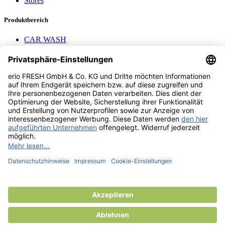
Stores
Produktbereich
CAR WASH
Mavel reels
AEROTEC Compressors
Nayax Cashless
Contact us
erio FRESH GmbH & Co. KG
Stader Landstr. 7
28719 Bremen
+49 (0) 421 169 817 80
info @ erio-fresh.de
© 2013 -
2026
erio FRESH GmbH & Co. KG