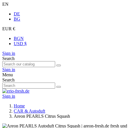
EN
DE
BG
EUR €
BGN
USD $
Sign in
Search
Sign in
Menu
Search
Sign in
Home
CAR & Autoduft
Areon PEARLS Citrus Squash