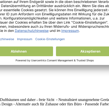
n Duftbäumen und daher - freie Sicht › Neutralisiert unangenehme Gerü
s Design › Alternativ auch für Zuhause oder fürs Büro › Passende Farben 
Duftbäumen und daher - freie Sicht › Neutralisiert unangenehme Gerüc
s Design › Alternativ auch für Zuhause oder fürs Büro › Passende Farben 