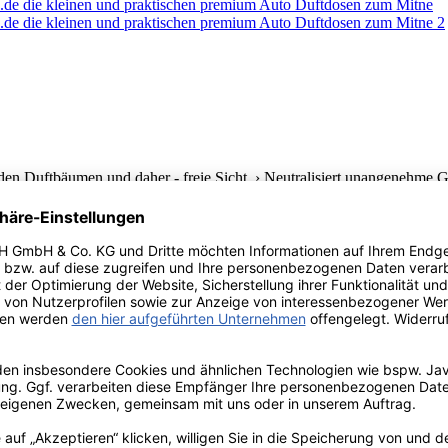
den Duftbäumen und daher - freie Sicht › Neutralisiert unangenehme G
s Design › Alternativ auch für Zuhause oder fürs Büro › Passende Farben 
en Duftbäumen und daher - freie Sicht › Neutralisiert unangenehme Ge
s Design › Alternativ auch für Zuhause oder fürs Büro › Passende Farben 