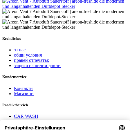
Rechtliches
за нас
общи условия
правен отпечатък
защита на лични данни
Kundenservice
Контакти
Магазини
Produktbereich
CAR WASH
Mavel reels
AEROTEC Compressors