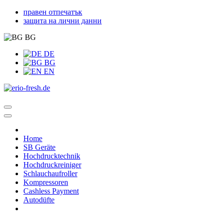
правен отпечатък
защита на лични данни
BG
DE
BG
EN
Home
SB Geräte
Hochdrucktechnik
Hochdruckreiniger
Schlauchaufroller
Kompressoren
Cashless Payment
Autodüfte