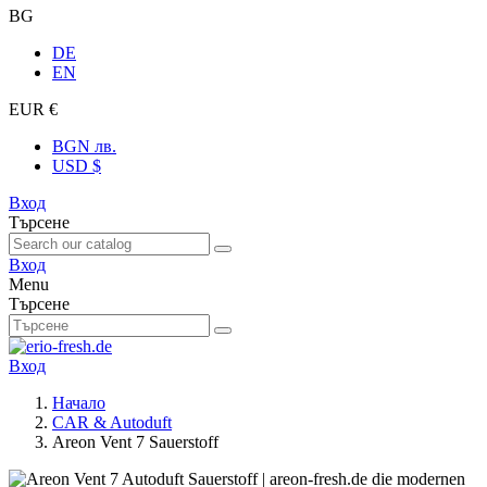
BG
DE
EN
EUR €
BGN лв.
USD $
Вход
Търсене
Вход
Menu
Търсене
Вход
Начало
CAR & Autoduft
Areon Vent 7 Sauerstoff