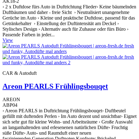
AK18-2
› 2 x Duftdose fürs Auto in Duftrichtung Flieder› Keine bäumelnden
Duftbäumen und daher - freie Sicht › Neutralisiert unangenehme
Gerüche im Auto › Kleine und praktische Duftdose, passend für das
Getränkehalter › Einstellung der Duftintensität am Deckel ›
Stylisches Design › Alternativ auch für Zuhause oder fürs Büro ›
Passende Farben in jeder...
View
CAR & Autoduft
Areon PEARLS Frühlingsbouqet
AREON
ABP04
› Areon PEARLS in Duftrichtung Frühlingsbouqet› Duftbeutel
gefüllt mit duftenden Perlen › Im Auto dezent und unsichtbar› Eignet
sich sehr gut für kleine Wohn- und Arbeitsräume › Große Auswahl
an langanhaltenden und erlesenenen natürlichen Düfte› Fruchtig
süße Düfte› Auto- und Raumduft einer neuen
faszinierenden Generation Duftnoten Kopfnote: Prickelnd,...